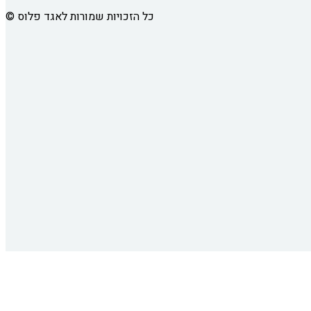
כל הזכויות שמורות לאגד פלוס
©
זיהינו שהמשכתם את התהליך באתר בחלון חדש.