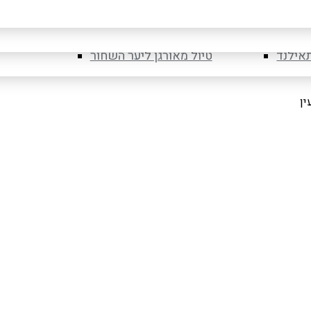
לובניה
טיול מאורגן ליוון
רומניה
טיול מאורגן לספארי בטנזניה
תאילנד
טיול מאורגן ליער השחור