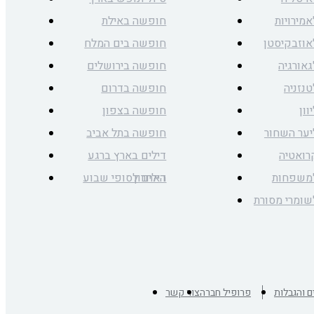
אמירויות
חופשה באילת
לאוזבקיסטן
חופשה בים המלח
גאורגיה
חופשה בירושלים
טנזניה
חופשה בדרום
וון
חופשה בצפון
ליער השחור
חופשה בתל אביב
קרואטיה
דילים בארץ ברגע
למשפחות
האחרון
דילים לסופי שבוע
לשומרי מסורת
ם והגבלות
פרופיל חברה
צור קשר