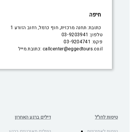
חיפה
כתובת: תחנה מרכזית, חוף כרמל, רחוב הזורע 1
טלפון: 03-9203941
פקס: 03-9204741
כתובת מייל: callcenter@eggedtours.co.il
טיסות לחו"ל
דילים ברגע האחרון
טיסות לאמירויות
טיולים מאורגנים ברגע