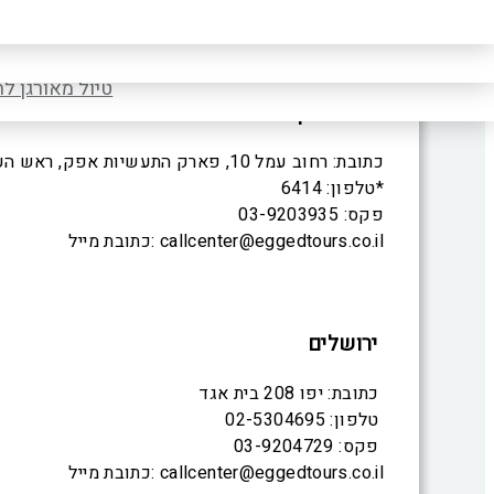
טיול לקרואטיה ס
סניפים
טיול מאורגן ל
טיול מאורגן ל
ראש העין
כתובת: רחוב עמל 10, פארק התעשיות אפק, ראש העין
טלפון: 6414*
פקס: 03-9203935
כתובת מייל: callcenter@eggedtours.co.il
ירושלים
כתובת: יפו 208 בית אגד
טלפון: 02-5304695
פקס: 03-9204729
כתובת מייל: callcenter@eggedtours.co.il