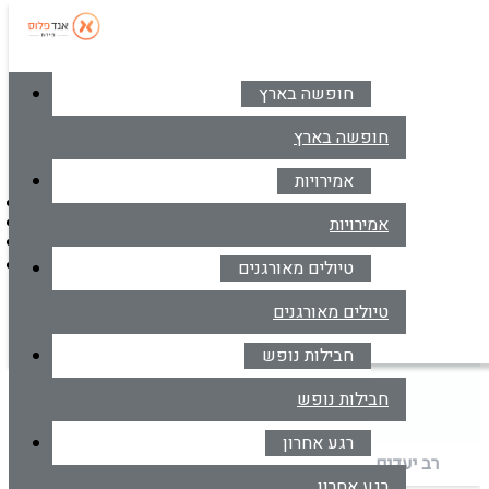
חופשה בארץ
סניפים
צרו קשר
חופשה בארץ
אמירויות
דברו איתנו בווטסאפ
אמירויות
*6414
מרכז הזמנות
טיולים מאורגנים
דברו איתנו בווטסאפ
טיולים מאורגנים
טיסות
חבילות נופש
טיסות לגרמניה
חבילות נופש
רגע אחרון
רב יעדים
כיוון אחד
הלוך ושוב
רגע אחרון