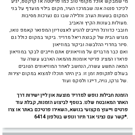
מי שמבקש אוכל מקומי טוב כמו פריטטה או קרקטס, יגיע
לכיכר סנטה אנה שבמרכז העיר, מקום בילוי מועדף על בני
המקום בשעות הערב והלילה שבו גם נערכות מסיבות
מעולות בעונות הקיץ והאביב.
חובבי כדורגל חייבים להגיע לאצטדיון המפואר קאמפ נואו,
מגרש הבית של קבוצת ריאל מדריד. ביקור במקום כולל גם
סיור בחדרי ההלבשה וביקור במוזיאון.
ואם כבר מדברים על מוזיאונים אתם חייבים לבקר במוזיאון
פראדו המציג פריטי אומנות מהמאה הארבע עשרה עד
המאה התשע עשרה, הנחשב לאחד המוזיאונים הטובים
בעולם לתקופת זמן זו. בין היתר תוכלו למצוא במקום יצירות
של גרקו, גויה, דייגו ולסקס ועוד.
הזמנת חבילות נופש למדריד מוצעת און ליין ישירות דרך
האתר המאובטח שלנו. בנוסף לביצוע הזמנות, קבלת עוד
פרטים וייעוץ מקצועי בנושא, השאירו פרטיכם באתר או צרו
קשר עם נציגי אגד תיור ונופש בטלפון 6414*.