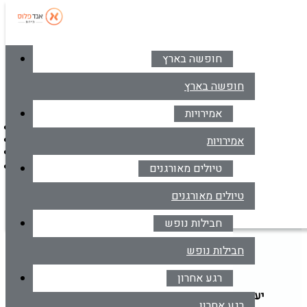
חופשה בארץ
סניפים
צרו קשר
חופשה בארץ
אמירויות
דברו איתנו בווטסאפ
אמירויות
*6414
מרכז הזמנות
טיולים מאורגנים
דברו איתנו בווטסאפ
טיולים מאורגנים
חבילות נופש
חבילות נופש
דילים למדריד
חבילות נופש
רגע אחרון
יעד
הקלד יעד או עבור לכפתור הבא לבחירת יעד מרשימה
רגע אחרון