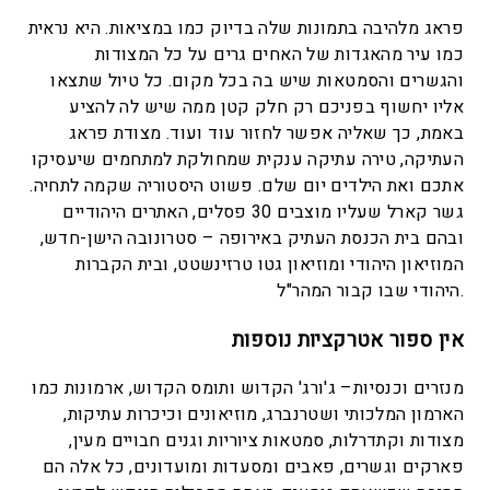
פראג מלהיבה בתמונות שלה בדיוק כמו במציאות. היא נראית
כמו עיר מהאגדות של האחים גרים על כל המצודות
והגשרים והסמטאות שיש בה בכל מקום. כל טיול שתצאו
אליו יחשוף בפניכם רק חלק קטן ממה שיש לה להציע
באמת, כך שאליה אפשר לחזור עוד ועוד. מצודת פראג
העתיקה, טירה עתיקה ענקית שמחולקת למתחמים שיעסיקו
אתכם ואת הילדים יום שלם. פשוט היסטוריה שקמה לתחיה.
גשר קארל שעליו מוצבים 30 פסלים, האתרים היהודיים
ובהם בית הכנסת העתיק באירופה – סטרונובה הישן-חדש,
המוזיאון היהודי ומוזיאון גטו טרזינשטט, ובית הקברות
היהודי שבו קבור המהר"ל.
אין ספור אטרקציות נוספות
מנזרים וכנסיות– ג'ורג' הקדוש ותומס הקדוש, ארמונות כמו
הארמון המלכותי ושטרנברג, מוזיאונים וכיכרות עתיקות,
מצודות וקתדרלות, סמטאות ציוריות וגנים חבויים מעין,
פארקים וגשרים, פאבים ומסעדות ומועדונים, כל אלה הם