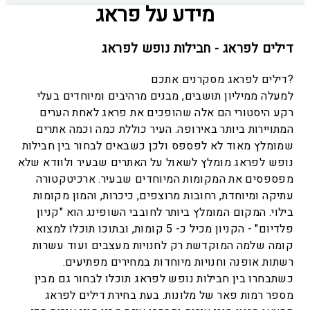
מידע על פראג
דילים לפראג - חבילות נופש לפראג
דילים לפראג מסקרנים אתכם?
למעלה ממיליון תושבים, מבנים מרהיבים ומיוחדים בעלי
רקע היסטורי הם אלה שהופכים את פראג לאחת הערים
המתויירות ביותר באירופה. העיר כוללת כמה וכמה אתרים
שמומלץ מאוד לא לפספס ולכן כשבאים לבחור בין חבילות
נופש לפראג מומלץ לשאול על האתרים שבעיר ולוודא שלא
מפספסים את המקומות המיוחדים שבעיר. ארכיטקטורה
עתיקה ומיוחדת, רחובות מרוצפים, כיכרות, והמון מקומות
בילוי. המקום המומלץ ביותר לחובבי השופינג הוא "קניון
פלדיום" - הקניון מכיל כ- 5 קומות, ובתוכו תוכלו למצוא
קומה שלמה המוקדשת רק לחנויות מעצבים ועוד עשרות
רשתות אופנה וחנויות מיוחדות במחירים מפתיעים.
כשתבחרו בין חבילות נופש לפראג תוכלו לבחור גם מבין
מספר רמות פאר של מלונות. בעת בחירת דילים לפראג