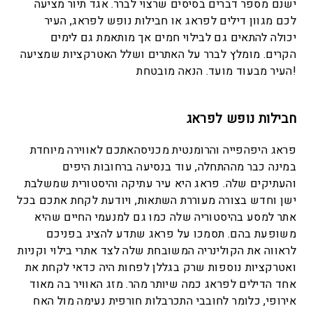
ישנם מספר דברים בסיסים שרצוי לברר. אגד תיור מציעה
לכם מגוון דילים לפראג או חבילות נופש לפראג, העיר
יכולה להתאים גם לבילוי חמים אך מותאמת גם לימים
הקרים. מומלץ לברר על האתרים ושלל האטרקציות שמציעה
העיר מבעוד מועד. הנאה מובטחת!
חבילות נופש לפראג
פראג היפהפייה והרומנטית מכניסהאתכם לאווירה מיוחדת
במינה כבר מההתחלה, עוד בנסיעה ברחובות היפים
והעתיקים שלה. פראג היא עיר עתיקה והיסטורית שמשלבת
ישן וחדש בצורה מעוררת השתאות, ויודעת לקחת אתכם בכל
אתר למסע בהיסטוריה שלה כמו גם למנעמי החיים שהיא
משופעת בהם. תסמכו על פראג שתדע להציג בפניכם
לראווה את הקולינריה המשובחת שלה לצד אתרי בילוי וקניות
ואטרקציות נוספות שרק בגללן לפחות היה כדאי לקחת את
אחד הדילים לפראג כמה שיותר מהר. מזג האוויר בה מאוד
אירופי, כלומר לחובבי התכרבלות חורפית נעימה מול האח