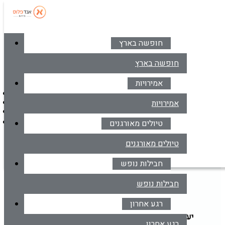
חופשה בארץ
סניפים
צרו קשר
חופשה בארץ
אמירויות
דברו איתנו בווטסאפ
אמירויות
*6414
מרכז הזמנות
טיולים מאורגנים
דברו איתנו בווטסאפ
טיולים מאורגנים
חבילות נופש
חבילות נופש
דילים לפראג
חבילות נופש
רגע אחרון
יעד
הקלד יעד או עבור לכפתור הבא לבחירת יעד מרשימה
רגע אחרון