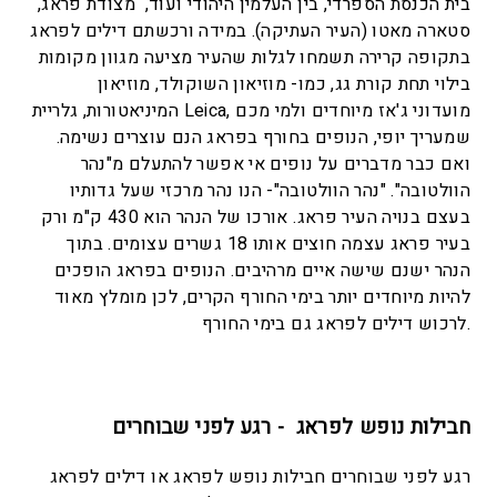
בית הכנסת הספרדי, בין העלמין היהודי ועוד, מצודת פראג,
סטארה מאטו (העיר העתיקה). במידה ורכשתם דילים לפראג
בתקופה קרירה תשמחו לגלות שהעיר מציעה מגוון מקומות
בילוי תחת קורת גג, כמו- מוזיאון השוקולד, מוזיאון
המיניאטורות, גלריית Leica, מועדוני ג'אז מיוחדים ולמי מכם
שמעריך יופי, הנופים בחורף בפראג הנם עוצרים נשימה.
ואם כבר מדברים על נופים אי אפשר להתעלם מ"נהר
הוולטובה". "נהר הוולטובה"- הנו נהר מרכזי שעל גדותיו
בעצם בנויה העיר פראג. אורכו של הנהר הוא 430 ק"מ ורק
בעיר פראג עצמה חוצים אותו 18 גשרים עצומים. בתוך
הנהר ישנם שישה איים מרהיבים. הנופים בפראג הופכים
להיות מיוחדים יותר בימי החורף הקרים, לכן מומלץ מאוד
לרכוש דילים לפראג גם בימי החורף.
חבילות נופש לפראג - רגע לפני שבוחרים
רגע לפני שבוחרים חבילות נופש לפראג או דילים לפראג