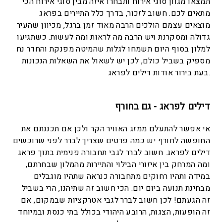
תמצאו מגוון סוגי אירוח ותבחרו איזה מבין סוגי אירוח הכי
מתאים לכם. חשוב לזכור, בדרך כלל התיירים בפראג
מוצאים עצמם הולכים הרבה מאוד זמן ברגל, מכיוון שהעיר
גדולה ומסקרנת ויש הרבה מה לראות ומה לעשות. כשתגיעו
למלון בסוף היום תשמחו לגלות שהמיטה מפנקת והחדר נח
מספיק בשביל כולם, לכן יש לשאול את השאלות הנכונות
בעת בירור אודות דילים לפראג.
דילים לפראג - גם בחורף
אי אפשר להתעלם ממזג האוויר הקר ולכן אם תכננתם את
החופשה לחורף יש כמה פרטים שצריך לברר לפני שרוכשים
דילים לפראג. חשוב לברר לגבי תחבורה פנימית בתוך פראג
ומה המרחק בין איזורי הבילוי והתיירות מהמלון שבחרתם,
במידה ותהיו רחוקים מתחבורה כנראה שתהיו מוגבלים
מבחינת תנועה ביום יום. הכי חשוב זה שתיהנו, הרי בשביל
זה הגעתם! לכן חשוב לברר לגבי אטרקציות שבמקום, אם
זה הופעות, הצגות, הרובע היהודי בכולל בתי כנסת ובמיוחד