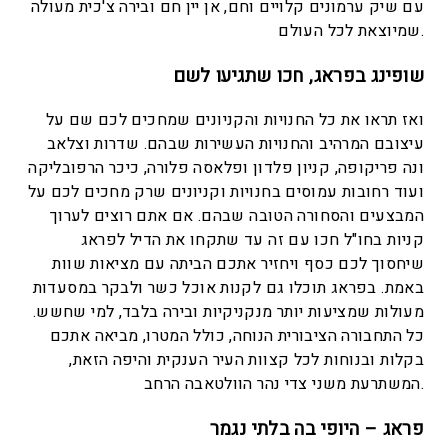
עם שיק ערמונים קלויים וחם, אן יין חם ובירה צ'כית מעולה
שמיוצאת לכל העולם.
שופינג בפראג, חכו שתגיעו לשם
ואז תראו את כל החנויות והקניונים שמחכים לכם שם על
עיצובם המרהיב והחנויות העשירות שבהם. שדרות וצלאב
ונה פריקופה, קניון פלדון ופלאסה פלורה, כיכר הרפובליקה
ועוד רחובות עמוסים בחנויות וקניונים שרק מחכים לכם על
המבצעים והסחורה הטובה שבהם. אם אתם רוצים לערוך
קניות בחו"ל חכו עם זה עד שתקחו את הדיל לפראג
שיחסוך לכם כסף ויחזיר אתכם הביתה עם מציאות שוות
באמת. בפראג תוכלו גם לקנות אוכל כשר ולבקר במסעדות
מעולות שמציעות יותר מנקניקיות ובירה בלבד, למי שחשש.
כל התחבורה הציבורית הנוחה, כולל המטרו, מביאה אתכם
בקלות ובנוחות לכל קצוות העיר הענקית והיפה הזאת,
המשתרעת משני צדי נהר הוולטאבה הרחב.
פראג – היופי בה בלתי נגמר