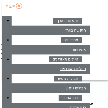
חופשה בארץ
סניפים
צרו קשר
חופשה בארץ
אמירויות
דברו איתנו בווטסאפ
אמירויות
*6414
מרכז הזמנות
טיולים מאורגנים
דברו איתנו בווטסאפ
טיולים מאורגנים
טיסות
חבילות נופש
חבילות נופש
מבצעי הרגע האחרון לבורגס
חבילות נופש
רגע אחרון
יעד
הקלד יעד או עבור לכפתור הבא לבחירת יעד מרשימה
רגע אחרון