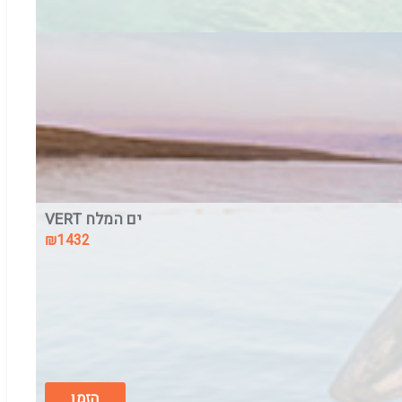
VERT ים המלח
₪1432
VERT ים המלח מבית מלונות AFI
בין התאריכים,
16/8/26
-
18/8/26
לינה וארוחת בוקר
הזמן