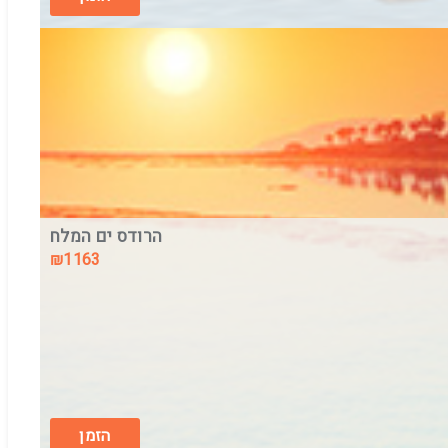
הרודס ים המלח
₪1163
הרודס ים המלח - פתאל
בין התאריכים,
16/8/26
-
18/8/26
לינה וארוחת בוקר
הזמן