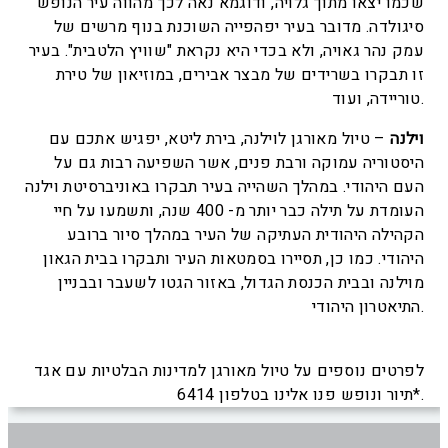
שכמו יצאו מתוך גלויה, ודוגמא נאה לכך מהווה עיר הנופש
סיגולדה. מדובר בעיר יפהפייה השוכנת בנוף מרשים של
עמק נהר גאויה, ולא בכדי היא נקראת "שוויץ הלטבית". בעיר
זו תבקרו בשרידים של מבצר אבירים, במוזיאון של טירת
טוריידה, ועוד.
וילנה
– טיול מאורגן לוילנה, בירת ליטא, יפגיש אתכם עם
היסטוריה עמוקה ורבת פנים, אשר השפיעה רבות גם על
העם היהודי. במהלך השהייה בעיר תבקרו באוניברסיטת וילנה
העומדת על תילה כבר יותר מ- 400 שנה, ותשמעו על חיי
הקהילה היהודית העתיקה של העיר במהלך סיור ברובע
היהודי. כמו כן, תסיירו בסמטאות העיר ותבקרו בבית הגאון
מוילנה ובבית הכנסת הגדול, באזור הגטו לשעבר ובבניין
התיאטרון היהודי.
לפרטים נוספים על טיול מאורגן למדינות הבלטיות עם אגד
תיור ונופש פנו אלינו בטלפון 6414*.