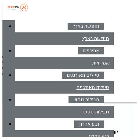
חופשה בארץ
סניפים
צרו קשר
חופשה בארץ
אמירויות
דברו איתנו בווטסאפ
אמירויות
*6414
מרכז הזמנות
טיולים מאורגנים
דברו איתנו בווטסאפ
טיולים מאורגנים
מאורגנים
חבילות נופש
טיול מאורגן למדינות הבלטיות
חבילות נופש
רגע אחרון
יעד
הקלד יעד או עבור לכפתור הבא לבחירת יעד מרשימה
רגע אחרון