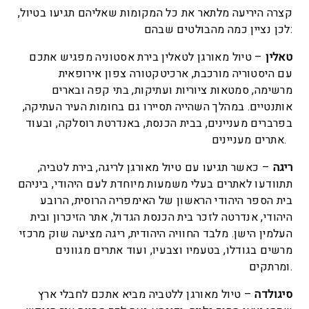
קצרה היריעה מלתאר את כל המקומות שאליהם תגיעו בטיול,
לכן נציין כמה מהבולטים שבהם:
טאלין
– טיול מאורגן לטאלין בירת אסטוניה מפגיש אתכם
עם היסטוריה מורכבת, ארכיטקטורה צפון אירופאית
מרשימה, סמטאות ציוריות ועתיקות, בתי קפה ובארים
אותנטיים. במהלך השהייה תסיירו גם בחומות העיר העתיקה,
בפרברים מעניינים, בבית הכנסת, באנדרטת רוסלקה, ובעוד
אתרים מעניינים.
ריגה
– כאשר תגיעו עם טיול מאורגן לריגה, בירת לטביה,
תתוודעו לאתרים בעלי משמעות מיוחדת לעם היהודי, ביניהם
בית הספר היהודי הראשון של האימפריה הרוסית, הרובע
היהודי, אנדרטה לזכר בית הכנסת הגדול, אתר הזיכרון ובית
העלמין הישן. מלבד החוויה היהודית, ריגה מציעה שוק מרכזי
מרשים בגודלו, בטעמיו וצבעיו, ועוד אתרים מגוונים
ומרתקים.
סיגולדה
– טיול מאורגן ללטביה מביא אתכם לחבלי ארץ