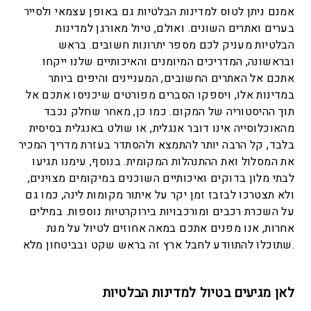
אמנם ניתן לטוס למדינות הבלטיות גם באופן עצמאי ולסייר
בערים ואתרים השונים. ואולם, טיול מאורגן למדינות
הבלטיות מעניק לכם מספר יתרונות חשובים. בראש
ובראשונה, המדריכים המיומנים והאיכותיים שלנו ייקחו
אתכם אל האתרים החשובים, המעניינים והיפים ביותר
במדינות אלו, ויספקו הסברים מפורטים שיכניסו אתכם אל
תוך ההיסטוריה של המקום. כמו כן, מאחר שחלק נכבד
מהאוכלוסייה אינו דובר אנגלית, או שולט באנגלית בסיסית
בלבד, קל הרבה יותר להתמצא ולהסתדר בעזרת מדריך המכיר
את המסלול ואת ההתנהלות המקומית. בנוסף, עימנו תגיעו
לבתי מלון בדוקים ואיכותיים השוכנים במיקומים מצוינים,
ולא תצטרכו לבזבז זמן יקר על איתור מקומות לינה, כמו גם
על השכרת רכבים ומורכבויות בירוקרטיות נוספות. במילים
אחרות, אנו מפנים אתכם במאה אחוזים לטיול על מנת
שתוכלו להתוודע לחבל ארץ זה בראש שקט ובביטחון מלא.
לאן מגיעים בטיול למדינות הבלטיות