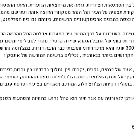
ין הסמטאות הציוריות, נראה את מרחצאות הגופרית, האתר ההסטורי שממנו צמחה ה
קודת תצפית על העיר ועל הנהר מטקוורי החוצה אותה ונתרשם מהמב
סציחה, השוכנות על דרך המשי. עיר המערות אכלסה החל מהמאה הר
רוחני ותרבותי של החבל הנקרא שיידה קרטלי. נחזור לטביליסי ומשם נ
לטעום יין מקומי וגבינות. העיר הזאת קיימת יותר מ-3000 שנה והיא מרכז רוחני ותרבותי כבר ה
ור של כרמים, גפנים, יקבים ויין. נחלוף בדרכינו בין נהרות,כפרים, 
 השמירה נשקיף על עמק האלזאני בשוק הצ'רצ'חלות נטעם מהממתק העממי
גן לגאורגיה עם אגד תיור הוא טיול גדוש בחוויות והפתעות מפנק