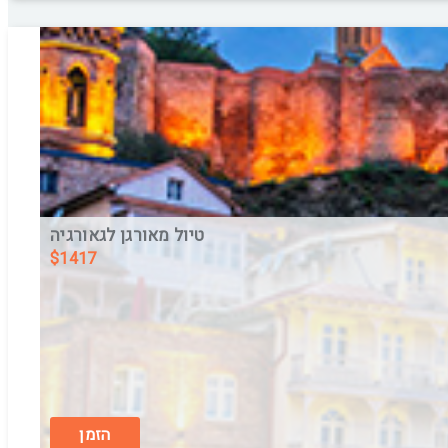
טיול מאורגן לגאורגיה
$
1417
טבע ושמחה קווקזית טיול מקיף בגאורגיה - GEO
בין התאריכים,
19/8/26
-
27/8/26
חצי פנסיון
הזמן