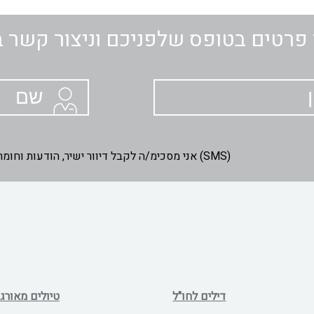
פרטים בטופס שלפניכם וניצור קשר 
אני מסכימ/ה לקבל דיוור ישיר, הודעות וחומרים שיווקיים באמצעות דוא"ל ומסרונים (SMS)
דילים לחו"ל
טיולים מאורגנ