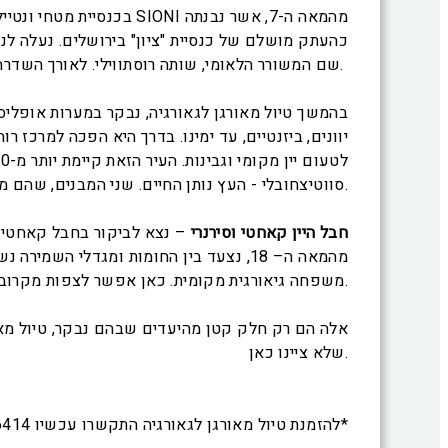
בכנסיית מטחי ונטייל ב
כהעתק מושלם של כנסיית "ציון" בירושלים. נעלה לנ
שם המשורר הלאומי, שותה רוסתווילי. לאורך השדרה נצפה במבנים ארכיטקטוניים מרשימים, ביניהם גם בית הפרלמנט, התיאטרון הלאומי, המוזיאון הלאומי ובית האופרה.
בהמשך טיול מאורגן לגאורגיה, נבקר במערות אופלי
יוונים, ביזנטיים, עד ימינו. בדרך היא הפכה למרכז 
סווטיצחובלי - העץ נותן החיים. שני המבנים, שהם מהקדושים ביותר בגאורגיה , נכללים ברשימת המורשת של אונסק'ו.
חבל היין קאחטי וסירנרי
– נצא לביקור בחבל קאחטי, אז
מהמאה ה– 18, נצעד בין החומות ומגדלי
משפחה גיאורגית מקומית. כאן אפשר לצפות מקרוב בתהליך רקיחת הצ'ורצ'חלה, המורכב מאגוזים בציפוי רפרפת ענבים מתוקים, וגם באפיית הלחם הגיאורגי המסורתי.
אלה הם רק חלק קטן מהיעדים שבהם נבקר, טיול מאור
שלא ציינו כאן.
להזמנת טיול מאורגן לגאורגיה התקשרו עכשיו 6414*