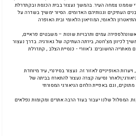
עיר. בהמשך נעצור בבית הכנסת ובקתדרלת SIONI מהמאה ה-7, אשר נבנתה
נים העתיקים וגגותיהם האדומים. הסיור ימשיך בשדרה על
אשונהלספירה עמים ותרבויות שונות – משבטים פראיים,
משיך לכיוון מצ'חטה, בירתה העתיקה של גאורגיה. בדרך נעצור
רבה דורות. במצ'חטה נתרשם מאתריה החשובים: ג'אוורי - כנסיית הצלב , קתדרלת
ויערות האופיניים לאזור זה. נעצור בסירנרי, עיר מיוחדת
 הגיאורגי,ולאחר נסיעה קצרה נעצור להתארח בביתה של
ות. המסלול שלנו יעבור בעוד הרבה אתרים ומקומות נפלאים