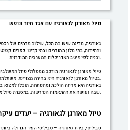
טיול מאורגן לגאורגיה עם אגד תיור ונופש
גאורגיה, מדינה שיש בה הכל, שילוב מדהים של רכסי 
והתיירות, בתי מלון מהודרים ובתי קזינו. כפרים קטנ
ובניה לפי מיטב האדריכלות המערבית המודרנית.
טיול מאורגן לגאורגיה מורכב ממסלולי טיול המשלבים
בטיול מאורגן לגאורגיה היא בחירה מצויינת, משתלמת שתשאיר לכם חוויה וזיכרון חיובי וטוב.
גאורגיה היא מדינה הולכת ומתפתחת, תוכלו למצוא ב
שבה ועושה את ההתאמות הנדרשות. במסגרת טיול מאורגן לגאורגיה נחשף לחיי היום יום הכפריים והעירוניים ונחווה את גאורגיה האמיתית.
טיול מאורגן לגאורגיה – יעדים עיקר
טביליסי, בירת גאורגיה – טביליסי העיר הגדולה ביו