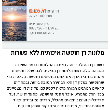
₪2671
דן קיסריה ריזורט
מחיר לחדר ללילה
בין התאריכים,
09/8/26
-
11/8/26
לינה וארוחת בוקר
מלונות דן חופשה איכותית ללא פשרות
רשת דן המעולה ידועה באיכות המלונות וברמת השירות
הגבוהה שלה. רשת מלונות דן מציעים לכם שלל חופשות
מהנות ברחבי הארץ. אם אתם מחפשים חופשה קלאסית הרי
שחופשה במלון דן היא הבחירה הטובה ביותר, ובמחירים
כדאיים הנותנים תמורה מלאה לכספכם. מלונות דן מצטיינים
בכל. החל מתפריט אוכל מפנק ומושקע, מסעדות שף, ועד
אדריכלות ועיצוב יוצאים מהכלל, חדרים מאובזרים וציוד
משובח וחדשני, מיטות נוחות ומפנקות שבהן תשקעו