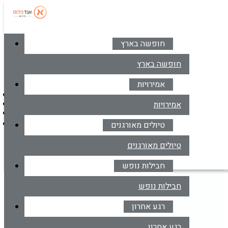
חופשה בארץ
סניפים
צרו קשר
חופשה בארץ
אמירויות
דברו איתנו בווטסאפ
אמירויות
*6414
מרכז הזמנות
טיולים מאורגנים
דברו איתנו בווטסאפ
טיולים מאורגנים
מלונות בישראל
חבילות נופש
חופשה ברשת מלונות דן
חבילות נופש
רגע אחרון
יעד / שם מלון
רגע אחרון