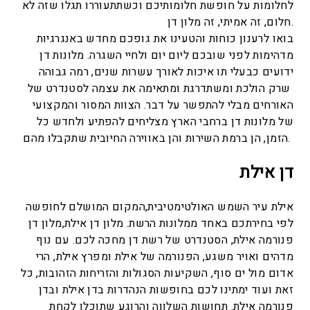
לחלומות על חופשת חלומותיכם וכשתתעוררו תגלו שזה לא
חלום, זה אמיתי, זה מלון דן.
בואו לרענון כוחות והטעינו את גופכם מחדש באנגרגיות
מדהימות לפני שובכם ליום יום ולחיי השגרה. מלונות דן
ידועים כבעלי תו איכות לאורך עשרות שנים, רמה גבוהה
שרק הולכת ומשתדרגת ומתאימה את עצמה לסטנדרט של
האורחים מבלי להתפשר על דבר. הצוות המסור והמקצועי
של מלונות דן ברחבי הארץ מצליחים להפתיע ולחדש כל
הזמן, הן ברמת השירות והן באווירה החיובית שתקבלו מהם.
דן אילת
אילת עיר השמש האולטימטיבית,המקום המושלם לחופשה
לפי בחירתכם באחד ממלונות הרשת. מלון דן אילת,מלון דן
פנורמה אילת, הסטנדרט של רשת דן מחכה לכם. עם נוף
מדהים ואויר משגע, הפנורמה של אילת ומפרץ אילת, הרי
אדום מול ים סוף, השקיעות הסגולות והזריחות הזהובות, כל
זאת ועוד ימתינו לכם בחופשות הנהדרות בדן אילת ובדן
פנורמה אילת. תחושות השלווה והרוגע שתוכלו לקחת