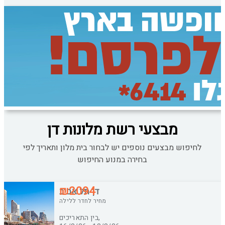
מבצעי רשת מלונות דן
לחיפוש מבצעים נוספים יש לבחור בית מלון ותאריך לפי
בחירה במנוע החיפוש
₪2094
דן תל אביב
מחיר לחדר ללילה
בין התאריכים,