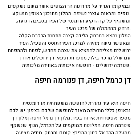
ובמיקומו הנדיר על מדרונות הר הצופים אשר משם נשקפים
נופים ומראות עוצרי נשימה. המלון מתוכנן באופן מושקע
ומשקיף על קו הרקיע הרומנטי של העיר בסביבה רגועה,
הרחק מההמולה של מרכז העיר.
המלון נמצא במרחק הליכה קצרה מתחנת הרכבת הקלה
ומאפשר גישה מהירה למרכז העירהתוסס והפעיל. העיר
ירושלים מצליחה להמציא את עצמה מחדש, לפתח ולהתפתח
עם שלל מרכזי בילוי, מסעדות ופנאי. דן ירושלים או דן
פנורמה ירושלים - חופשה איכותית באווירה מלכותית.
דן כרמל חיפה, דן פנורמה חיפה
חיפה היא עיר נהדרת לחופשה משפחתית או רומנטית
ובאופן כללי מתאימה מאוד לחופשה שלכם בצפון. יש לכם
מספר אפשרויות אירוח בעיר, מלון דן כרמל חיפה ןמלון דן
פנורמה חיפה. המלונות ממוקמים על הכרמל, הנוף שנשקף
ממעלה ההר אל כיוון המפרץ קוסם ומרתק. חיפה מציעה