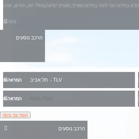
ודא בחירת יעד לפני בחירת תאריך,
תאריך יציאה,
ספרות
טיסה לניו יורק
המראה מ
$
3846
בין התאריכים,
10/8/26
-
18/8/26
טיסת שכר
המראה מ
ARKIA AIRLINES
הוסף עוד טיסה
הזמן