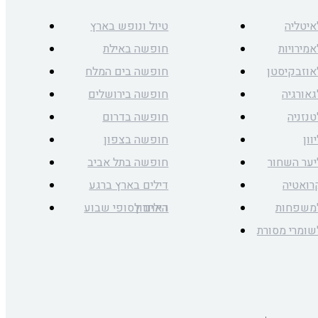
איטליה
טיול ונופש בארץ
אמירויות
חופשה באילת
לאוזבקיסטן
חופשה בים המלח
גאורגיה
חופשה בירושלים
טנזניה
חופשה בדרום
וון
חופשה בצפון
ליער השחור
חופשה בתל אביב
קרואטיה
דילים בארץ ברגע
למשפחות
האחרון
דילים לסופי שבוע
לשומרי מסורת