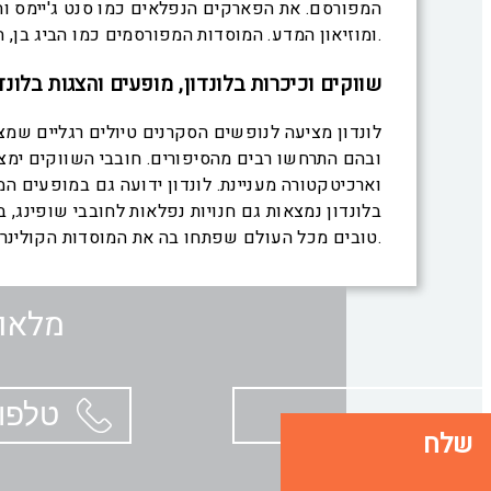
המפורסם. את הפארקים הנפלאים כמו סנט ג'יימס והיי
ומוזיאון המדע. המוסדות המפורסמים כמו הביג בן, הפרלמנט ובית הלורדים, הכנסיות המפורסמות והקתדרלות כמו ווסטמינסטר אבי וקתדרלת סיינט פול.
שווקים וכיכרות בלונדון, מופעים והצגות בלונד
לונדון מציעה לנופשים הסקרנים טיולים רגליים שמצ
ובהם התרחשו רבים מהסיפורים. חובבי השווקים ימצ
וארכיטקטורה מעניינת. לונדון ידועה גם במופעים ה
בלונדון נמצאות גם חנויות נפלאות לחובבי שופינג,
טובים מכל העולם שפתחו בה את המוסדות הקולינריים שלהם.
מלאו 
שלח