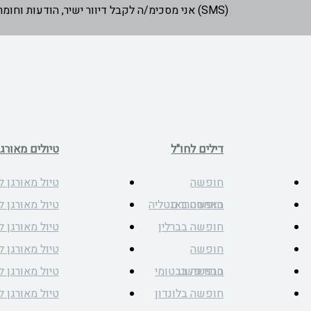
אני מסכימ/ה לקבל דיוור ישיר, הודעות וחומרים שיווקיים באמצעות דוא"ל ומסרונים (SMS)
דילים לחו"ל
טיולים מאורגנ
חופשה
טיול מאורגן ל
באמסטרדם
חופשה באנטליה
טיול מאורגן ל
חופשה בברלין
טיול מאורגן 
חופשה
טיול מאורגן ל
בבודפשט
חופשה בבטומי
טיול מאורגן ל
חופשה בלונדון
טיול מאורגן לי