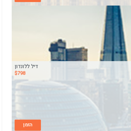
דיל ללונדון
$
798
THISTLE LONDON HOLBORN
בין התאריכים,
06/8/26
-
07/8/26
ארוחת בוקר
הזמן