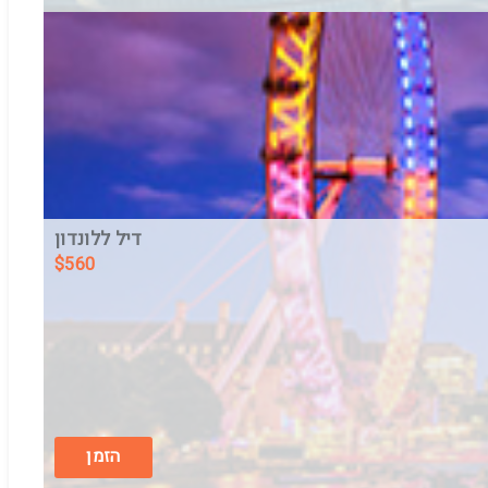
דיל ללונדון
$
560
בין התאריכים,
06/8/26
-
05/9/26
טיסת שכר
ARKIA AIRLINES
הזמן