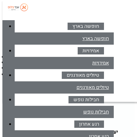
חופשה בארץ
סניפים
צרו קשר
חופשה בארץ
אמירויות
דברו איתנו בווטסאפ
אמירויות
*6414
מרכז הזמנות
טיולים מאורגנים
דברו איתנו בווטסאפ
טיולים מאורגנים
מאורגנים
חבילות נופש
טיול מאורגן לאוזבקיסטן
חבילות נופש
רגע אחרון
יעד
הקלד יעד או עבור לכפתור הבא לבחירת יעד מרשימה
רגע אחרון