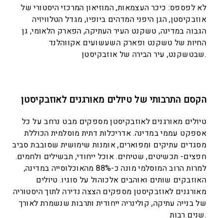
לא לפספס: כיכר העצמאות, המוזיאון המרכזי היסטורי של
אוזבקיסטן, הגן היפני המדהים ביופיו, מגדל הטלוויזיה
הגבוה במדינה, טשקנט העיר העתיקה, הפארק הלאומי, גן
החיות של טשקנט ופארק השעשועים אקווהלנד
שבטשקנט, עיר הבירה של אוזבקיסטן.
הקסם התרבותי של טיולים מאורגנים לאוזבקיסטן
טיולים מאורגנים לאוזבקיסטן מספקים מבט נרחב על כל
אספקט עממי במדינה. אדריכלות דתית מוסלמית הכוללת
מסגדים עתיקים ומפוארים, אומנות שימושית שסובבת סביב
חפצים- תכשיטים, שטיחים. אוכל ייחודי, תבשילים ולחמים.
למרות הרוב המוסלמי מונה כ-88% מהאוכלוסייה במדינה,
האוזבקים שותים ואוהבים אלכוהול על סוגיו. טיולים
מאורגנים לאוזבקיסטן מספקים הצצה נדירה לתוך היסטוריה
של בנייה עתיקה, קולינריה ייחודית ותרבות שנשמרת לאורך
שנים רבות.