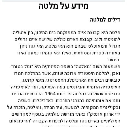
מידע על מלטה
דילים למלטה
מלטה היא קבוצת איים הממוקמת בים התיכון, בין איטליה
לתוניסיה ולוב. קבוצת האיים כוללת שלושה איים גדולים.
הגדול והמאוכלס שבהם הוא האי מלטה, האי גוזו ניחן
באווירה כפרית ומסורתית, ואילו האי קומינו כמעט ואינו
מיושב.
משמעות השם "מאלטה" בשפה הפיניקית היא "נמל בטוח".
ואכן, למלטה היסטוריה ארוכת שנים, אשר במהלכה חמדו
כובשים רבים את הארכיפלג האסטרטגי. מימי קרתגו,
האימפריה הרומית והביזנטים בעת העתיקה, ועד לאימפריה
הבריטית ששלטה במלטה עד שנת 1964. הכובשים הרבים
נתנו את אותותיהם במנהגי התרבות, באדריכלות, בשפה
ובקולינריה המקומית. למעשה, עיר הבירה, וואלטה, הוכרה על
ידי ארגון אונסק"ו כאתר מורשת עולמית, בנוסף למקדשים
המגליתיים באיים גוזו ומלטה ולמערות הקבורה "ההיפוגאום