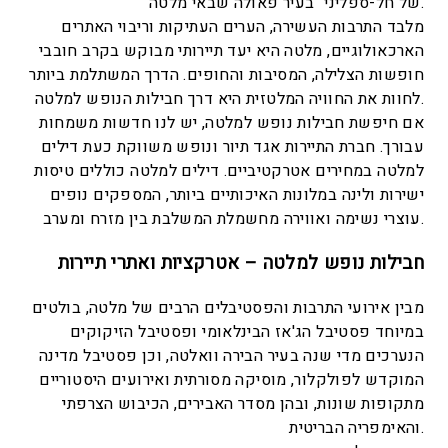
של חל-ספליני" בעיר פאולה שבאי מלטה.
מלבד התרבות העשירה, הערים העתיקות וריבוי האתרים
הארכאולוגיים, מלטה היא יעד תיירותי מבוקש בקרב חובבי
חופשות הצלילה, המסיבות והחופים. הדרך המשתלמת ביותר
לחוות את החוויה המלטזית היא דרך חבילות הנופש למלטה.
אם חיפשת חבילות נופש למלטה, יש לנו חדשות משמחות
עבורך. חברת התיירות אגד תיור ונופש משווקת כעת דילים
למלטה במחירים אטרקטיביים. דילים למלטה כוללים טיסות
ישירות ולינה במלונות האיכותיים ביותר, המספקים נופים
עוצרי נשימה ואווירה מחשמלת המשלבת בין מזרח ומערב.
חבילות נופש למלטה – אטרקציות ואתרי תיירות
מבין אירועי התרבות והפסטיבלים הרבים של מלטה, בולטים
במיוחד פסטיבל הג'אז הבינלאומי ופסטיבל הזיקוקים
הנערכים מדי שנה בעיר הבירה וואלטה, וכן פסטיבל מדינה
המוקדש לפולקלור, מוסיקה מסורתית ואירועים היסטוריים
מתקופות שונות, ובהן מסדר האבירים, הכיבוש הצרפתי
והאימפריה הבריטית.