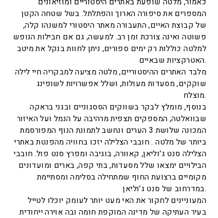
כאמור, מלטה שופעת באתרים היסטוריים ומוזיאונים
המספרים את סיפורה הארוך והפתלתל. בשל שטחה הקטן
של קבוצת האיים, התעבורה מאתר היסטורי למשנהו קלה,
פשוטה ואינה צורכת זמן רב. למעשה, גם אם חבילות הנופש
למלטה כוללות רק ימים ספורים, ניתן לחוות בנקל את מיטב
האטרקציות שבאיים.
מלבד האתרים ההיסטוריים, מלטה מציעה למבקריה חיי לילה
שוקקים, מסעדות מעולות, ושלל אפשרויות לשופינג
מוצלח.
בנוסף, מומלץ לבקר בשווקים הססגוניים ובגני בראקה
שבוואלטה, המספקים תצפית מרהיבה על הנמל ועל האיזור
המכונה שלושת 3 הערים ונחשב לתמונת הנוף המפורסמת
ביותר של מלטה . חובבי הצלילה יזכו בחוויה מהפנטת באתרי
הצלילה סנט ג'וליאן, קאוורה, בוגיבה ומפרץ סנט פול. חובבי
הבילויים ימצאו שלל מסעדות, בתי קפה, בארים ומועדונים
מקומיים ברצועת החוף שמתחילה בסלימה ומסתיימת
במדרחוב של סנט ג'וליאן.
המעוניינים לחקור את האי מעט יותר לעומק יוכלו לטייל
בעיר העתיקה של מדינה המוקפת חומה ובה אוירה ייחודית