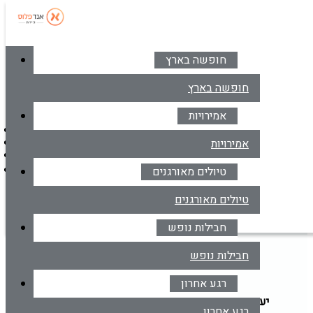
חופשה בארץ
סניפים
צרו קשר
חופשה בארץ
אמירויות
דברו איתנו בווטסאפ
אמירויות
*6414
מרכז הזמנות
טיולים מאורגנים
דברו איתנו בווטסאפ
טיולים מאורגנים
חבילות נופש
חבילות נופש
דילים למלטה
חבילות נופש
רגע אחרון
יעד
הקלד יעד או עבור לכפתור הבא לבחירת יעד מרשימה
רגע אחרון